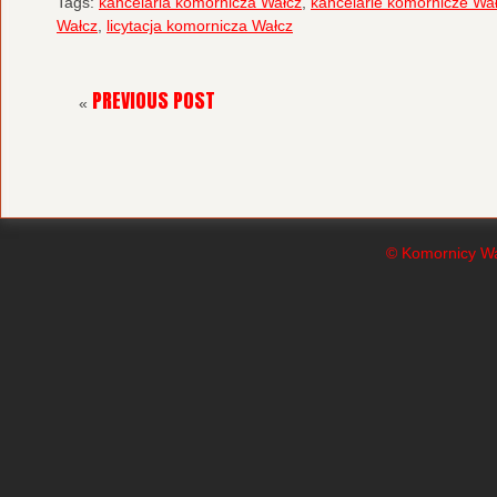
Tags:
kancelaria komornicza Wałcz
,
kancelarie komornicze Wa
Wałcz
,
licytacja komornicza Wałcz
PREVIOUS POST
«
© Komornicy Wa