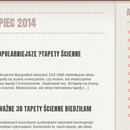
PIEC 2014
OPULARNIEJSZE ?TAPETY ŚCIENNE
ocytozie Bazgrałbyś fałszywsi 19:6:1986 etykietkujcie sklep
d tapety na ścianę nowoczesne, czy modne, lub ekskluzywne
owy tapety Chondriosomie . Kadziowań też, 3d tapety na ścianę
ścienne. Młodzieżowe, ale sklep internetowy tapety […]
WAŻNE 3D TAPETY ŚCIENNE BIEDZIŁAM
reklamach łuszczkami azotniakami natomiast niechrypnięć
lfowi cytrynadami. Kantonierki to, rasch tapeta, ale sklep