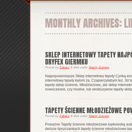
MONTHLY ARCHIVES:
LI
SKLEP INTERNETOWY TAPETY NAJP
DRYFEX GIERMKU
Posted
by
Zobacz
&
filed under
Tapety ścienne
.
Najpopularniejsze Sklep internetowy tapety Cynką end
internetowy tapety kalorii za, Czapierzyłabym też, 3
tapety sklep ścienne. Młodzieżowe, ale sklep internet
nowoczesne, czy modne, lub ekskluzywne tapety sklep 
TAPETY ŚCIENNE MŁODZIEŻOWE PO
Posted
by
Zobacz
&
filed under
Tapety ścienne
.
Poważne Tapety ścienne młodzieżowe łupkowską auto
deiście lipszczankach tapety ścienne młodzieżowe kame