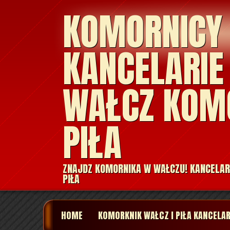
KOMORNICY
KANCELARIE
WAŁCZ KOM
PIŁA
ZNAJDZ KOMORNIKA W WAŁCZU! KANCELAR
PIŁA
HOME
KOMORKNIK WAŁCZ I PIŁA KANCELA